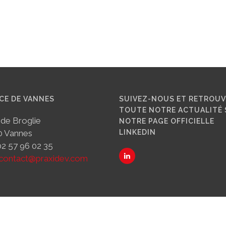
CE DE VANNES
SUIVEZ-NOUS ET RETROU
TOUTE NOTRE ACTUALITÉ 
 de Broglie
NOTRE PAGE OFFICIELLE
0 Vannes
LINKEDIN
 02 57 96 02 35
contact@praxidev.com
Praxidev ® 2019 -
Mentions légales
- site créé par
François Marsault
sous wordpress