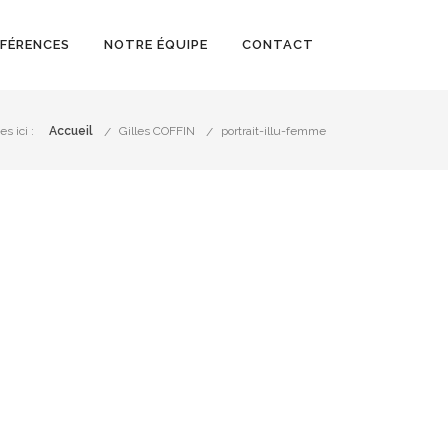
ÉFÉRENCES
NOTRE ÉQUIPE
CONTACT
s ici :
Accueil
Gilles COFFIN
portrait-illu-femme