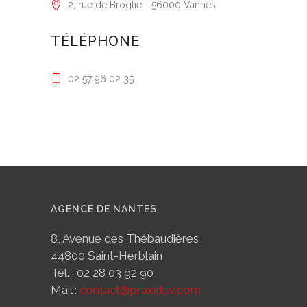
2, rue de Broglie - 56000 Vannes
TÉLÉPHONE
02 57 96 02 35
AGENCE DE NANTES
8, Avenue des Thébaudières
44800 Saint-Herblain
Tél. : 02 28 03 92 90
Mail :
contact@praxidev.com