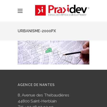
URBANISME-2000PX
AGENCE DE NANTES
8, Avenue des Thébaudières
44800 Saint-Herblain