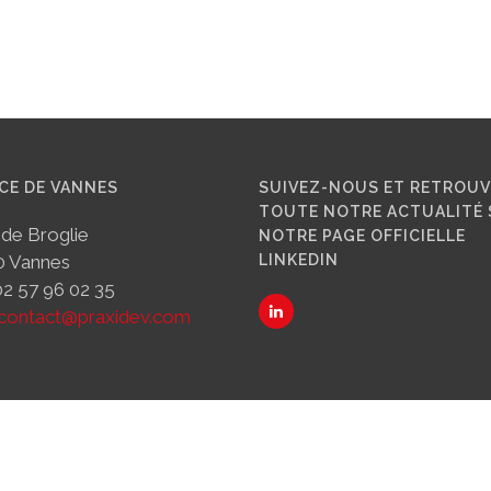
CE DE VANNES
SUIVEZ-NOUS ET RETROU
TOUTE NOTRE ACTUALITÉ 
 de Broglie
NOTRE PAGE OFFICIELLE
0 Vannes
LINKEDIN
 02 57 96 02 35
contact@praxidev.com
Praxidev ® 2019 -
Mentions légales
- site créé par
François Marsault
sous wordpress