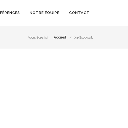
ÉFÉRENCES
NOTRE ÉQUIPE
CONTACT
Vous êtes ici :
Accueil
03-Scot-cub